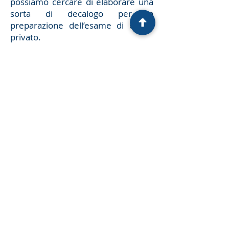
possiamo cercare di elaborare una
sorta di decalogo per la
preparazione dell’esame di diritto
privato.
Mai allo studente verrà chiesto
di ripetere a memoria il testo
di una norma.
Mai allo studente verrà chiesto
di dire quale articolo del codice
contiene una data norma.
Sempre allo studente sarà
consentito di utilizzare il codice
durante l’esame.
E’ considerata una grave
lacuna non sapere ritrovare
nel codice le norme relative
all’argomento oggetto
dell’esame.
E’ considerata una grave
lacuna non sapere in quale