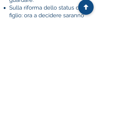
Sulla riforma dello status di
figlio: ora a decidere saranno
sempre i tribunali ordinari
La Cassazione sul test di
paternità.
Alternative dispute resolution
in diritto di famiglia
Il divorzio in Europa
Sull'aumento del numero dei
matrimoni
Se la moglie guadagna più del
marito
BACK TO TOP