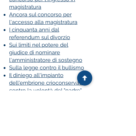
magistratura
Ancora sul concorso per
l'accesso alla magistratura
I cinquanta anni dal
referendum sul divorzio
Sui limiti nel potere del
giudice di nominare
l'amministratore di sostegno
Sulla legge contro il bullismo
Il diniego all'impianto
dell'embrione crioconservato
contro la volontà del "padre"
L'ordinanza del Tribunale di
Siena​
Il ripudio islamico e la sua
annotazione nei registri dello
stato civile​
Sulle offese su social network