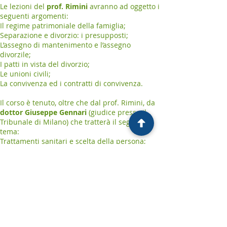
Le lezioni del
prof. Rimini
avranno ad oggetto i
seguenti argomenti:
Il regime patrimoniale della famiglia;
Separazione e divorzio: i presupposti;
L’assegno di mantenimento e l’assegno
divorzile;
I patti in vista del divorzio;
Le unioni civili;
La convivenza ed i contratti di convivenza.
Il corso è tenuto, oltre che dal prof. Rimini, da
dottor Giuseppe Gennari
(giudice presso il
Tribunale di Milano) che tratterà il seguente
tema:
Trattamenti sanitari e scelta della persona;
Assegnazione della casa familiare;
avv. Monica Razzari
(avvocato) che tratterà il
seguente tema:
Le controversie attinenti alla responsabilità
genitoriale
Il mantenimento dei figli
avv. Alessandro Simeone
La gestione del contenzioso familiare