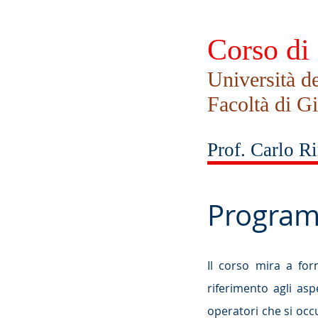
Corso di 
Università de
Facoltà di G
Prof. Carlo R
Progra
Il corso mira a for
riferimento agli as
operatori che si occ