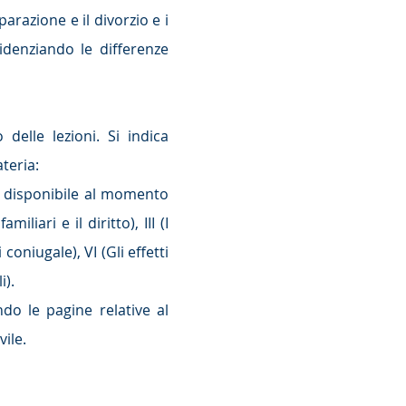
eparazione e il divorzio e i
videnziando le differenze
delle lezioni. Si indica
teria:
ne disponibile al momento
iliari e il diritto), III (I
 coniugale), VI (Gli effetti
i).
ndo le pagine relative al
ile.