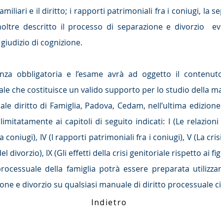
familiari e il diritto; i rapporti patrimoniali fra i coniugi, la s
inoltre descritto il processo di separazione e divorzio e
 giudizio di cognizione.
nza obbligatoria e l’esame avrà ad oggetto il contenuto 
che costituisce un valido supporto per lo studio della ma
le diritto di Famiglia, Padova, Cedam, nell’ultima edizio
limitatamente ai capitoli di seguito indicati: I (Le relazioni fam
 coniugi), IV (I rapporti patrimoniali fra i coniugi), V (La crisi
 divorzio), IX (Gli effetti della crisi genitoriale rispetto ai figl
processuale della famiglia potrà essere preparata utilizza
ne e divorzio su qualsiasi manuale di diritto processuale civ
Indietro