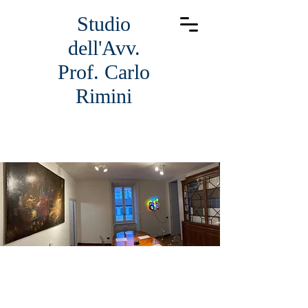
Studio
dell'Avv.
Prof. Carlo
Rimini