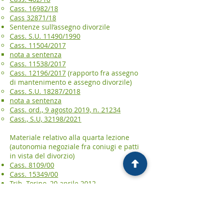
Cass. 16982/18
Cass 32871/18
Sentenze sull’assegno divorzile
Cass. S.U. 11490/1990
Cass. 11504/2017
nota a sentenza
Cass. 11538/2017
Cass. 12196/2017
(rapporto fra assegno
di mantenimento e assegno divorzile)
Cass. S.U. 18287/2018
nota a sentenza
Cass. ord., 9 agosto 2019, n. 21234
Cass., S.U, 32198/2021
Materiale relativo alla quarta lezione
(autonomia negoziale fra coniugi e patti
in vista del divorzio)
Cass. 8109/00
Cass. 15349/00
Trib. Torino, 20 aprile 2012
Cass. 23713/12
Cass. 18066/14
Cass. 2224/17